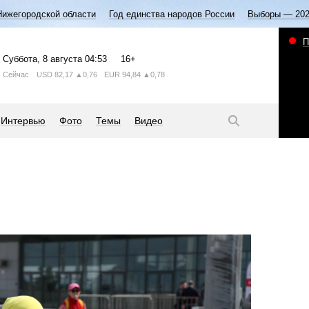
Нижегородской области
Год единства народов России
Выборы — 20
П
Суббота
, 8 августа
04:53
16+
Сейчас
USD
82,17
▲0,76
EUR
94,84
▲0,78
Интервью
Фото
Темы
Видео