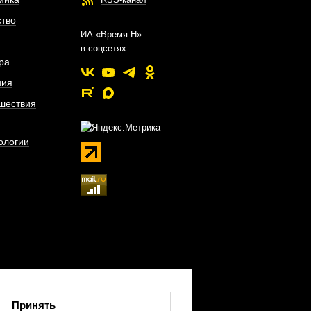
тво
ИА «Время Н»
в соцсетях
ра
ния
шествия
ологии
Принять