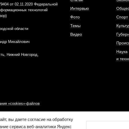
404 от 02.11.2020 Федеральной
Интервью
Общес
информационных технологий
зор)
Фото
Спорт
Темы
Культу
родской области
Видео
Губер
андр Михайлович
Проис
Наука
ть, Нижний Новгород,
и техн
ния «cookies»-файлов
йт, вы даете согласие на обработку
ание сервиса веб-аналитики Яндекс