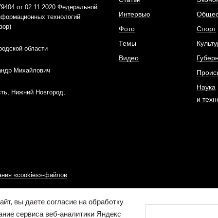
404 от 02.11.2020 Федеральной
Интервью
Общес
информационных технологий
зор)
Фото
Спорт
Темы
Культу
родской области
Видео
Губер
андр Михайлович
Проис
Наука
ть, Нижний Новгород,
и техн
ния «cookies»-файлов
йт, вы даете согласие на обработку
ание сервиса веб-аналитики Яндекс