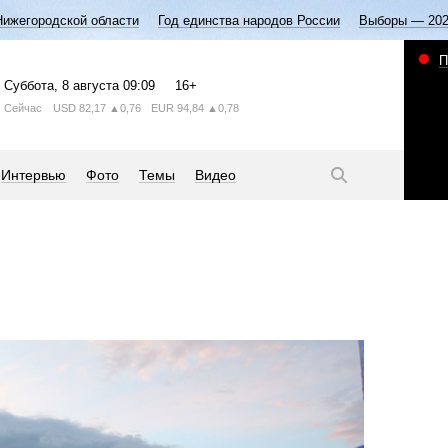
Нижегородской области
Год единства народов России
Выборы — 20
П
Суббота
, 8 августа
09:09
16+
Сейчас
USD
82,17
▲0,76
EUR
94,84
▲0,78
Интервью
Фото
Темы
Видео