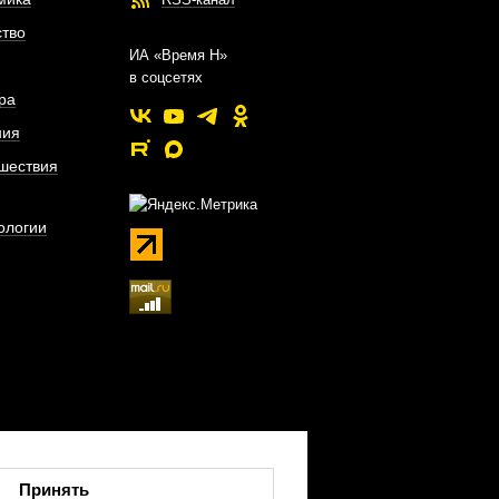
тво
ИА «Время Н»
в соцсетях
ра
ния
шествия
ологии
Принять