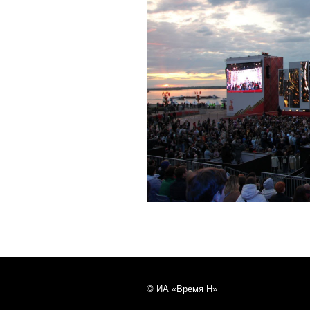
© ИА «Время Н»