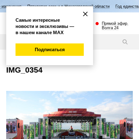
изменения
Пятилетие семьи в Нижегородской области
Год единства
Самые интересные
Прямой эфир.
новости и эксклюзивы —
Волга 24
в нашем канале МАХ
Новости
Подписаться
IMG_0354