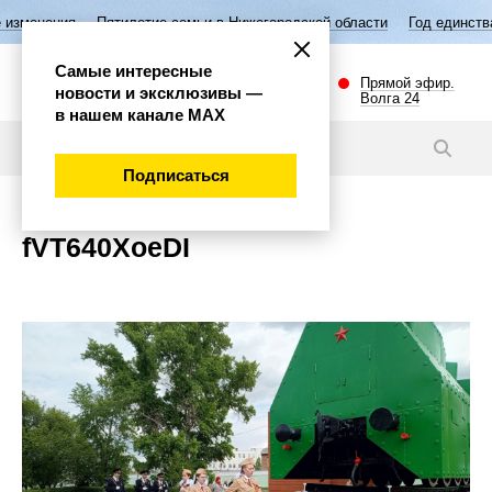
изменения
Пятилетие семьи в Нижегородской области
Год единства
Самые интересные
Прямой эфир.
новости и эксклюзивы —
Волга 24
в нашем канале МАХ
Новости
Подписаться
fVT640XoeDI