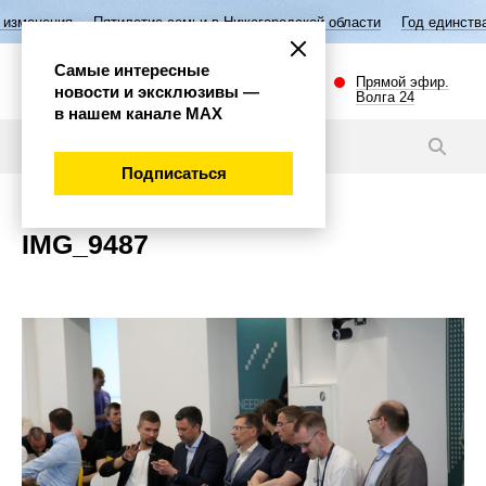
изменения
Пятилетие семьи в Нижегородской области
Год единства
Самые интересные
Прямой эфир.
новости и эксклюзивы —
Волга 24
в нашем канале МАХ
Новости
Подписаться
IMG_9487