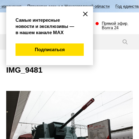
изменения
Пятилетие семьи в Нижегородской области
Год единства
Самые интересные
Прямой эфир.
новости и эксклюзивы —
Волга 24
в нашем канале МАХ
Новости
Подписаться
IMG_9481