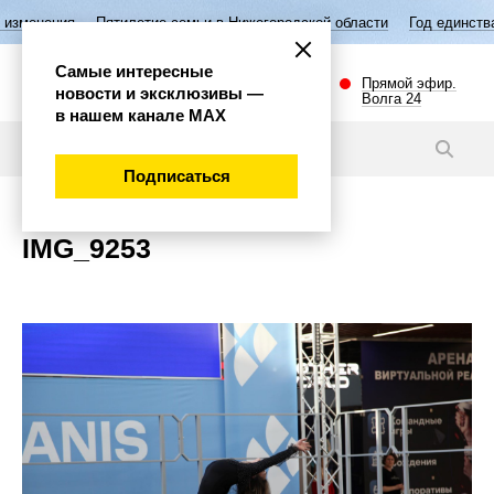
изменения
Пятилетие семьи в Нижегородской области
Год единства
Самые интересные
Прямой эфир.
новости и эксклюзивы —
Волга 24
в нашем канале МАХ
Новости
Подписаться
IMG_9253