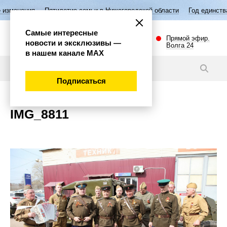
изменения
Пятилетие семьи в Нижегородской области
Год единства
Самые интересные
Прямой эфир.
новости и эксклюзивы —
Волга 24
в нашем канале МАХ
Новости
Подписаться
IMG_8811