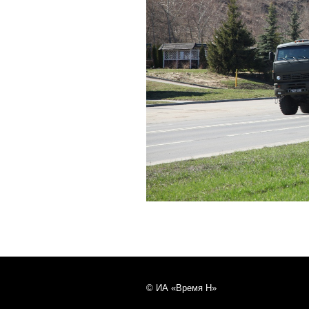
© ИА «Время Н»