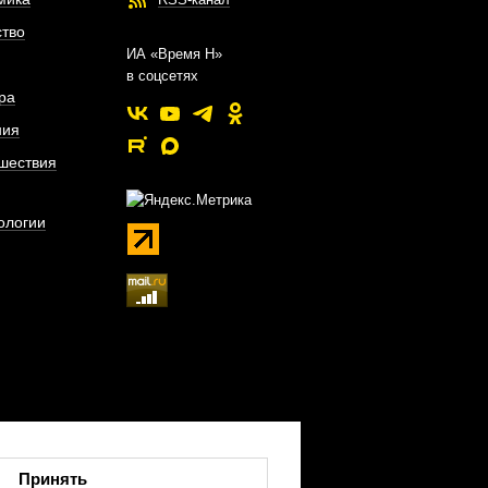
тво
ИА «Время Н»
в соцсетях
ра
ния
шествия
ологии
Принять