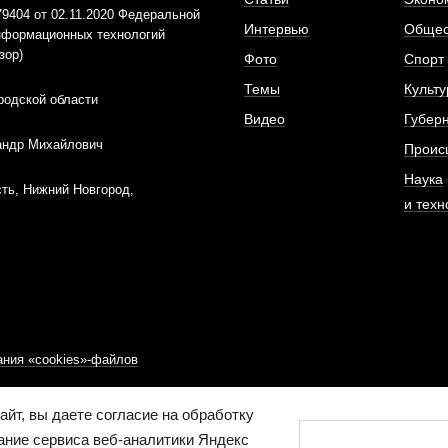
404 от 02.11.2020 Федеральной
Интервью
Общес
информационных технологий
зор)
Фото
Спорт
Темы
Культу
родской области
Видео
Губер
андр Михайлович
Проис
Наука
ть, Нижний Новгород,
и техн
ния «cookies»-файлов
йт, вы даете согласие на обработку
ание сервиса веб-аналитики Яндекс