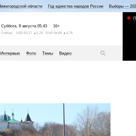
Нижегородской области
Год единства народов России
Выборы — 20
П
Суббота
, 8 августа
05:43
16+
Сейчас
USD
82,17
▲0,76
EUR
94,84
▲0,78
Интервью
Фото
Темы
Видео