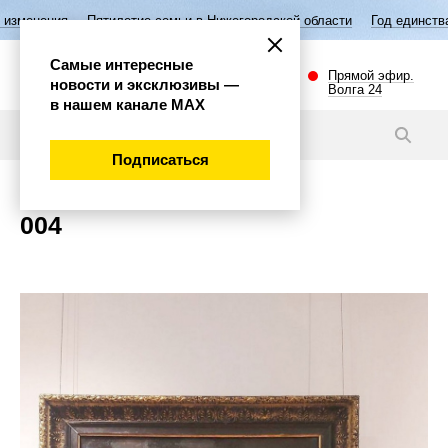
зменения
Пятилетие семьи в Нижегородской области
Год единства 
Самые интересные
Прямой эфир.
новости и эксклюзивы —
Волга 24
в нашем канале МАХ
Новости
Подписаться
004