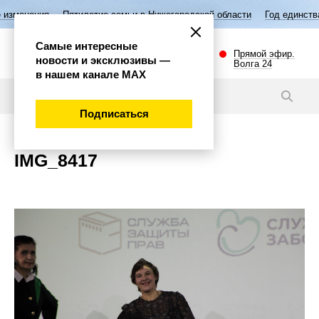
изменения
Пятилетие семьи в Нижегородской области
Год единства
Самые интересные
Прямой эфир.
новости и эксклюзивы —
Волга 24
в нашем канале МАХ
Новости
Подписаться
IMG_8417