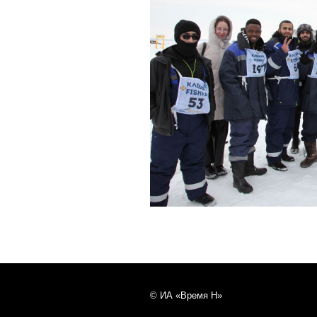
© ИА «Время Н»