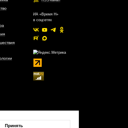
тво
ИА «Время Н»
в соцсетях
ра
ния
шествия
ологии
Принять