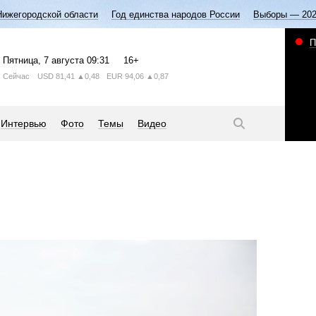
Нижегородской области
Год единства народов России
Выборы — 20
П
Пятница
, 7 августа
09:31
16+
Сейчас
USD
81,41
▲0,48
EUR
94,06
▲0,87
Интервью
Фото
Темы
Видео