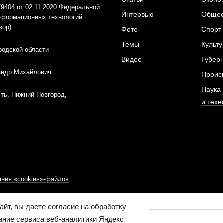
404 от 02.11.2020 Федеральной
Интервью
Общес
информационных технологий
зор)
Фото
Спорт
Темы
Культу
родской области
Видео
Губер
андр Михайлович
Проис
Наука
ть, Нижний Новгород,
и техн
ния «cookies»-файлов
йт, вы даете согласие на обработку
ание сервиса веб-аналитики Яндекс