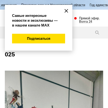
изменения
Пятилетие семьи в Нижегородской области
Год единства 
Самые интересные
Прямой эфир.
новости и эксклюзивы —
Волга 24
в нашем канале МАХ
Новости
Подписаться
025