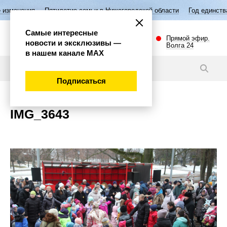
изменения
Пятилетие семьи в Нижегородской области
Год единства
Самые интересные
Прямой эфир.
новости и эксклюзивы —
Волга 24
в нашем канале МАХ
Новости
Подписаться
IMG_3643