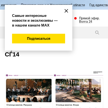
изменения
Пятилетие семьи в Нижегородской области
Год единства
Самые интересные
Прямой эфир.
новости и эксклюзивы —
Волга 24
в нашем канале МАХ
Новости
Подписаться
СЃ14