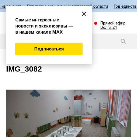
изменения
Пятилетие семьи в Нижегородской области
Год единства
Самые интересные
Прямой эфир.
новости и эксклюзивы —
Волга 24
в нашем канале МАХ
Новости
Подписаться
IMG_3082