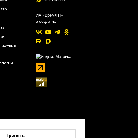
тво
ИА «Время Н»
в соцсетях
ра
ния
шествия
ологии
Принять