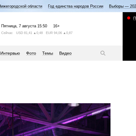
Нижегородской области
Год единства народов России
Выборы — 20
П
Пятница
, 7 августа
15:50
16+
Сейчас
USD
81,41
▲0,48
EUR
94,06
▲0,87
Интервью
Фото
Темы
Видео