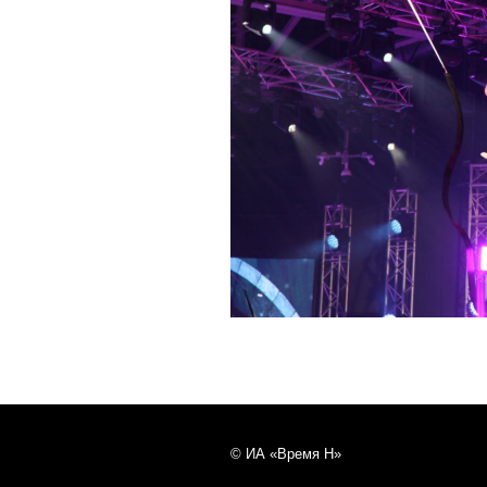
© ИА «Время Н»