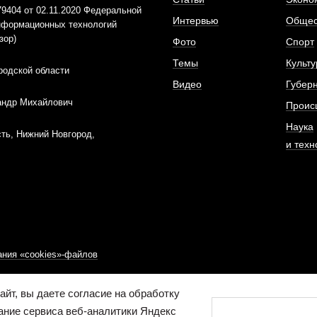
404 от 02.11.2020 Федеральной
Интервью
Общес
информационных технологий
зор)
Фото
Спорт
Темы
Культу
родской области
Видео
Губер
андр Михайлович
Проис
Наука
ть, Нижний Новгород,
и техн
ния «cookies»-файлов
йт, вы даете согласие на обработку
ание сервиса веб-аналитики Яндекс