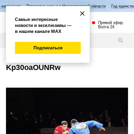
изменения
Пятилетие семьи в Нижегородской области
Год единства
Самые интересные
Прямой эфир.
новости и эксклюзивы —
Волга 24
в нашем канале МАХ
Новости
Подписаться
Kp30oaOUNRw