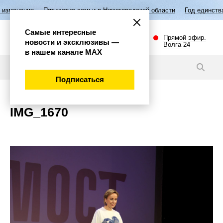
изменения
Пятилетие семьи в Нижегородской области
Год единства
Самые интересные
Прямой эфир.
новости и эксклюзивы —
Волга 24
в нашем канале МАХ
Новости
Подписаться
IMG_1670