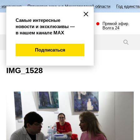
изменения
Пятилетие семьи в Нижегородской области
Год единства
Самые интересные
Прямой эфир.
новости и эксклюзивы —
Волга 24
в нашем канале МАХ
Новости
Подписаться
IMG_1528