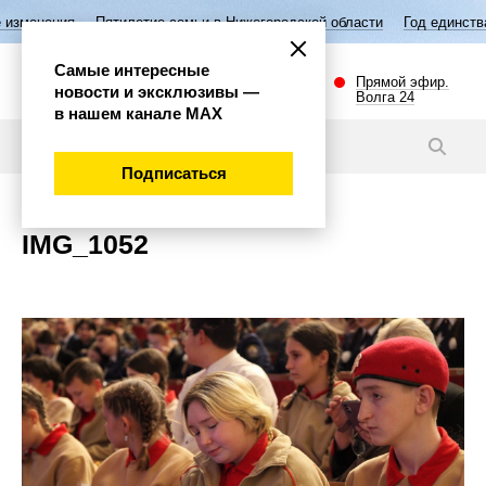
изменения
Пятилетие семьи в Нижегородской области
Год единства 
Самые интересные
Прямой эфир.
новости и эксклюзивы —
Волга 24
в нашем канале МАХ
Новости
Подписаться
IMG_1052