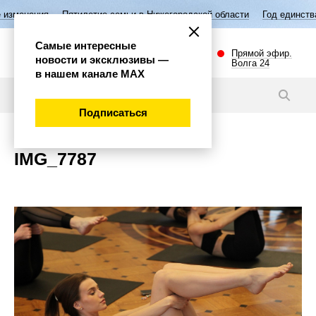
изменения
Пятилетие семьи в Нижегородской области
Год единства
Самые интересные
Прямой эфир.
новости и эксклюзивы —
Волга 24
в нашем канале МАХ
Новости
Подписаться
IMG_7787