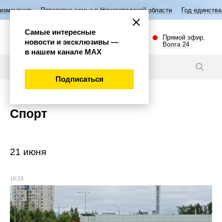
ие семьи в Нижегородской области
Год единства народов России
В
Самые интересные
Прямой эфир.
новости и эксклюзивы —
Волга 24
в нашем канале МАХ
Подписаться
Спорт
21 июня
16:23