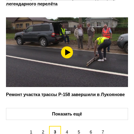
легендарного перелёта
Ремонт участка трассы Р-158 завершили в Лукоянове
Показать ещё
1
2
3
4
5
6
7