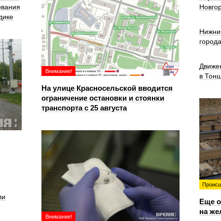
ования
Новго
дике
Нижни
город
Движе
Внимание!
в Тон
На улице Красносельской вводится
ограничение остановки и стоянки
транспорта с 25 августа
Происш
ли
Еще о
на же
Внимание!