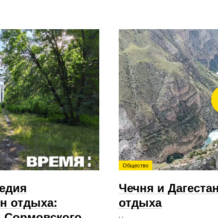
Общество
ледия
Чечня и Дагеста
н отдыха:
отдыха
м Сормовского