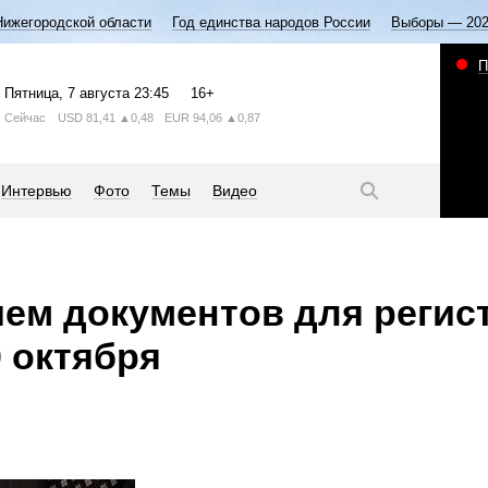
Нижегородской области
Год единства народов России
Выборы — 20
П
Пятница
, 7 августа
23:45
16+
Сейчас
USD
81,41
▲0,48
EUR
94,06
▲0,87
Интервью
Фото
Темы
Видео
ем документов для регис
 октября