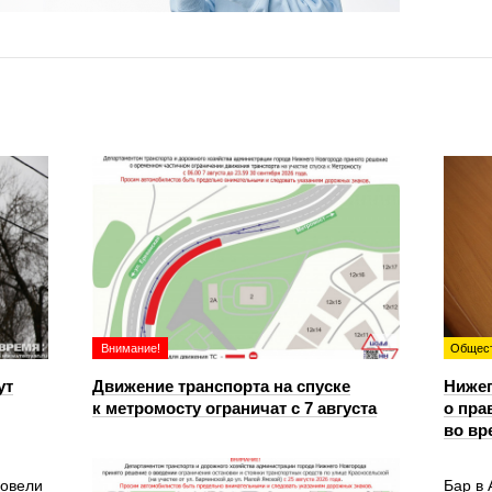
Внимание!
Общес
ут
Движение транспорта на спуске
Ниже
к метромосту ограничат с 7 августа
о пра
во вр
ровели
Бар в