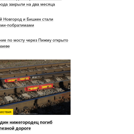
рода закрыли на два месяца
й Новгород и Бишкек стали
ами-побратимами
ние по мосту через Пижму открыто
шаеве
ествия
дин нижегородец погиб
лезной дороге