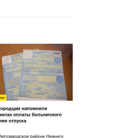
тво
городцам напомнили
вилах оплаты больничного
емя отпуска
 Автозаводском районе Нижнего