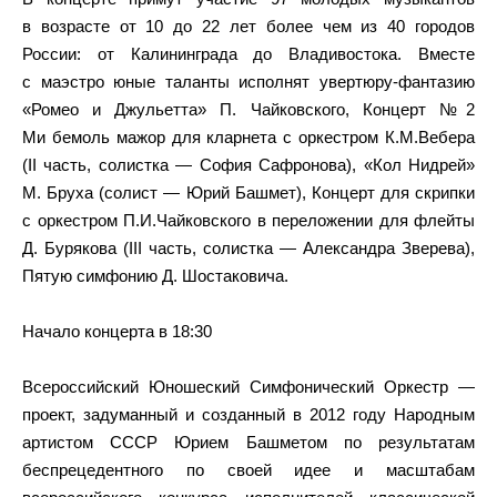
в возрасте от 10 до 22 лет более чем из 40 городов
России: от Калининграда до Владивостока. Вместе
с маэстро юные таланты исполнят увертюру-фантазию
«Ромео и Джульетта» П. Чайковского, Концерт №2
Ми бемоль мажор для кларнета с оркестром К.М.Вебера
(II часть, солистка — София Сафронова), «Кол Нидрей»
М. Бруха (солист — Юрий Башмет), Концерт для скрипки
с оркестром П.И.Чайковского в переложении для флейты
Д. Бурякова (III часть, солистка — Александра Зверева),
Пятую симфонию Д. Шостаковича.
Начало концерта в 18:30
Всероссийский Юношеский Симфонический Оркестр —
проект, задуманный и созданный в 2012 году Народным
артистом СССР Юрием Башметом по результатам
беспрецедентного по своей идее и масштабам