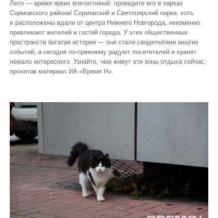
Лето — время ярких впечатлений: проведите его в парках
Сормовского района! Сормовский и Светлоярский парки, хоть
и расположены вдали от центра Нижнего Новгорода, неизменно
привлекают жителей и гостей города. У этих общественных
пространств богатая история — они стали свидетелями многих
событий, а сегодня по‑прежнему радуют посетителей и хранят
немало интересного. Узнайте, чем живут эти зоны отдыха сейчас,
прочитав материал ИА «Время Н».