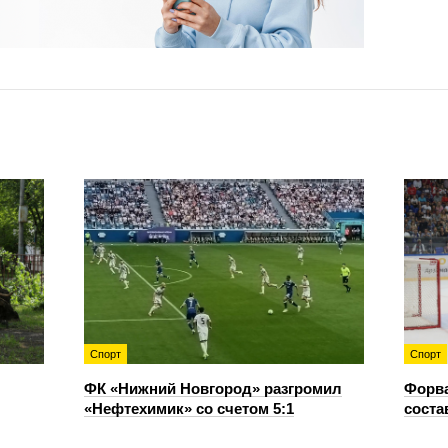
Спорт
Спорт
ФК «Нижний Новгород» разгромил
Форв
«Нефтехимик» со счетом 5:1
соста