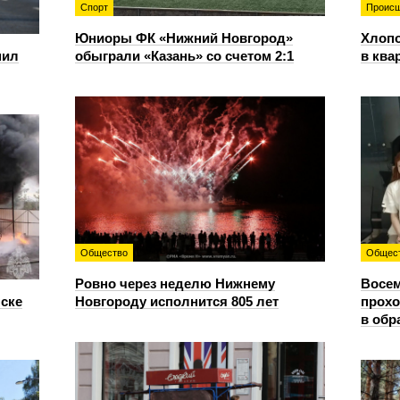
Спорт
Происш
Юниоры ФК «Нижний Новгород»
Хлопо
пил
обыграли «Казань» со счетом 2:1
в ква
Общество
Общес
Ровно через неделю Нижнему
Восем
нске
Новгороду исполнится 805 лет
прохо
в обр