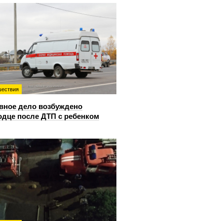
ествия
вное дело возбуждено
одце после ДТП с ребенком