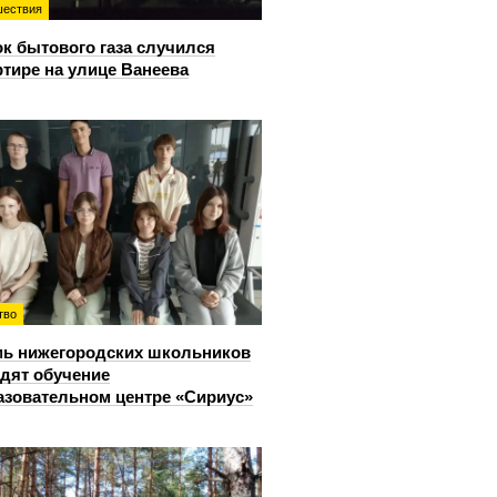
ествия
к бытового газа случился
ртире на улице Ванеева
тво
ь нижегородских школьников
дят обучение
азовательном центре «Сириус»