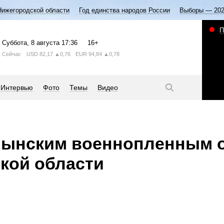
Нижегородской области
Год единства народов России
Выборы — 20
П
Суббота
, 8 августа
17:36
16+
Сейчас
USD
82,17
▲0,76
EUR
94,84
▲0,78
Интервью
Фото
Темы
Видео
мынским военнопленным 
кой области