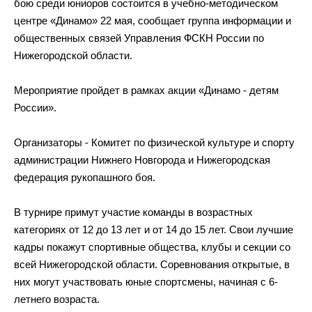
бою среди юниоров состоится в
учебно-методическом
центре
«
Динамо
»
22
мая, сообщает группа информации и
общественных связей Управления ФСКН России по
Нижегородской области.
Мероприятие пройдет в
рамках акции
«
Динамо
-
детям
России
»
.
Организаторы
-
Комитет по
физической культуре и
спорту
администрации Нижнего Новгорода и
Нижегородская
федерация рукопашного боя.
В
турнире примут участие команды в
возрастных
категориях от
12 до
13 лет и
от
14 до
15 лет. Свои лучшие
кадры покажут спортивные общества, клубы и
секции со
всей Нижегородской области. Соревнования открытые, в
них могут участвовать юные спортсмены, начиная с
6-
летнего
возраста.