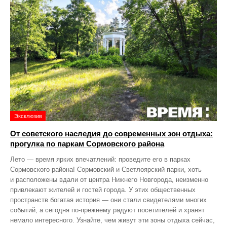
Эксклюзив
От советского наследия до современных зон отдыха:
прогулка по паркам Сормовского района
Лето — время ярких впечатлений: проведите его в парках
Сормовского района! Сормовский и Светлоярский парки, хоть
и расположены вдали от центра Нижнего Новгорода, неизменно
привлекают жителей и гостей города. У этих общественных
пространств богатая история — они стали свидетелями многих
событий, а сегодня по‑прежнему радуют посетителей и хранят
немало интересного. Узнайте, чем живут эти зоны отдыха сейчас,