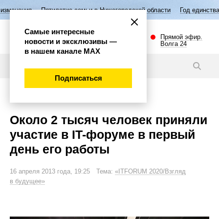
Пятилетие семьи в Нижегородской области
Год единства народов Ро
Самые интересные
Прямой эфир.
новости и эксклюзивы —
Волга 24
в нашем канале МАХ
Фото
Подписаться
Экономика
Около 2 тысяч человек приняли
участие в IT-форуме в первый
день его работы
16 апреля 2013 года, 19:25 Тема:
«ITFORUM 2020/Взгляд
в будущее»