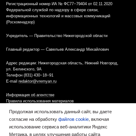
Регистрационный номер ИА № ФС77−79404 от 02.11.2020
Федеральной службой по надзору в сфере связи,
информационных технологий и массовых коммуникаций
(Роскомнадзор)
Учредитель — Правительство Нижегородской области
Главный редактор — Савельев Александр Михайлович
Адрес редакции: Нижегородская область, Нижний Новгород,
ул. Белинского, 9А
Телефон (831) 430−18−91
E-mail
redaktor@vremyan.ru
Информация об агентстве
Правила использования материалов
Продолжая использовать данный сайт, вы даете
Информационная политика использования «cookies»-файлов
согласие на обработку
файлов cookie
, включая
использование сервиса веб-аналитики Яндекс
Ресурс содержит материалы 16+
Метрика, в целях улучшения работы сайта