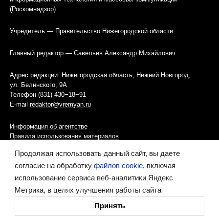
(Роскомнадзор)
Учредитель — Правительство Нижегородской области
Главный редактор — Савельев Александр Михайлович
Адрес редакции: Нижегородская область, Нижний Новгород,
ул. Белинского, 9А
Телефон (831) 430−18−91
E-mail
redaktor@vremyan.ru
Информация об агентстве
Правила использования материалов
Продолжая использовать данный сайт, вы даете
Информационная политика использования «cookies»-файлов
согласие на обработку
файлов cookie
, включая
использование сервиса веб-аналитики Яндекс
Ресурс содержит материалы 16+
Метрика, в целях улучшения работы сайта
Сделано в digital-агентстве
Принять