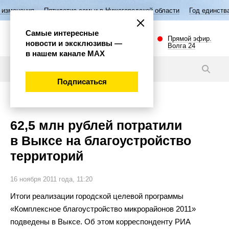
ятилетие семьи в Нижегородской области
Год единства народов Росс
Самые интересные
Прямой эфир.
новости и эксклюзивы —
Волга 24
в нашем канале МАХ
Новости
Подписаться
Губерния
62,5 млн рублей потратили
в Выксе на благоустройство
территорий
16 ноября 2011 года, 11:20
Итоги реализации городской целевой программы
«
Комплексное благоустройство микрорайонов 2011
»
подведены в
Выксе. Об
этом корреспонденту РИА