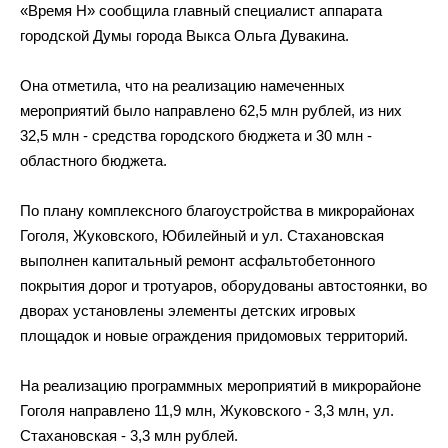
«
Время Н
»
сообщила главный специалист аппарата
городской Думы города Выкса Ольга Дувакина.
Она отметила, что на
реализацию намеченных
мероприятий было направлено 62,5
млн
рублей, из
них
32,5
млн
-
средства городского бюджета и
30
млн
-
областного бюджета.
По
плану комплексного благоустройства в
микрорайонах
Гоголя, Жуковского, Юбилейный и
ул.
Стахановская
выполнен капитальный ремонт асфальтобетонного
покрытия дорог и
тротуаров, оборудованы автостоянки, во
дворах установлены элементы детских игровых
площадок и
новые ограждения придомовых территорий.
На
реализацию программных мероприятий в
микрорайоне
Гоголя направлено 11,9
млн, Жуковского
-
3,3
млн, ул.
Стахановская
-
3,3
млн
рублей.