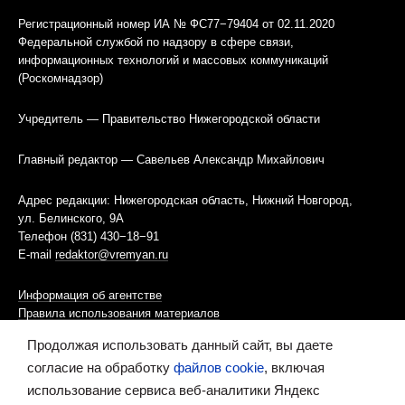
Регистрационный номер ИА № ФС77−79404 от 02.11.2020
Федеральной службой по надзору в сфере связи,
информационных технологий и массовых коммуникаций
(Роскомнадзор)
Учредитель — Правительство Нижегородской области
Главный редактор — Савельев Александр Михайлович
Адрес редакции: Нижегородская область, Нижний Новгород,
ул. Белинского, 9А
Телефон (831) 430−18−91
E-mail
redaktor@vremyan.ru
Информация об агентстве
Правила использования материалов
Продолжая использовать данный сайт, вы даете
Информационная политика использования «cookies»-файлов
согласие на обработку
файлов cookie
, включая
использование сервиса веб-аналитики Яндекс
Ресурс содержит материалы 16+