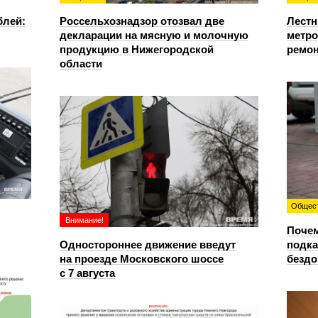
блей:
Россельхознадзор отозвал две
Лестн
декларации на мясную и молочную
метро
продукцию в Нижегородской
ремон
области
Общес
Внимание!
Почем
Одностороннее движение введут
подка
на проезде Московского шоссе
безд
с 7 августа