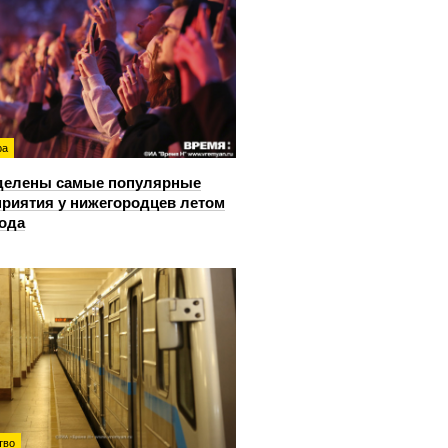
ра
делены самые популярные
риятия у нижегородцев летом
года
тво