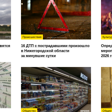
Происшествия
Культу
овятся
16 ДТП с пострадавшими произошло
Опре
в Нижегородской области
мероп
за минувшие сутки
2026 
Общество
Общес