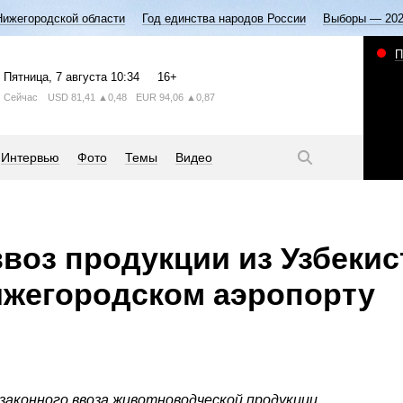
Нижегородской области
Год единства народов России
Выборы — 20
П
Пятница
, 7 августа
10:34
16+
Сейчас
USD
81,41
▲0,48
EUR
94,06
▲0,87
Интервью
Фото
Темы
Видео
воз продукции из Узбекис
ижегородском аэропорту
законного ввоза животноводческой продукции