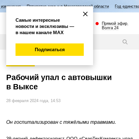
Пятилетие семьи в Нижегородской области
Год единства народов Ро
Самые интересные
Прямой эфир.
новости и эксклюзивы —
Волга 24
в нашем канале МАХ
Новости
Подписаться
Происшествия
Рабочий упал с автовышки
в Выксе
28 февраля 2024 года, 14:53
Он госпитализирован с тяжёлыми травмами.
38-летний дефектоскопист ООО «СварТехКомлекс» упал