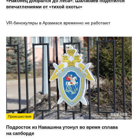
«Наконец добрался до леса»: Шалабаев поделился
впечатлениями от «тихой охоты»
VR‑бинокуляры в Арзамасе временно не работают
Происшествия
Подросток из Навашина утонул во время сплава
на сапборде