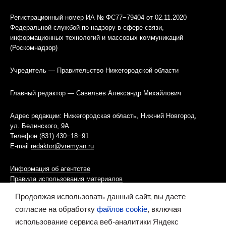
Регистрационный номер ИА № ФС77−79404 от 02.11.2020
Федеральной службой по надзору в сфере связи,
информационных технологий и массовых коммуникаций
(Роскомнадзор)
Учредитель — Правительство Нижегородской области
Главный редактор — Савельев Александр Михайлович
Адрес редакции: Нижегородская область, Нижний Новгород,
ул. Белинского, 9А
Телефон (831) 430−18−91
E-mail
redaktor@vremyan.ru
Информация об агентстве
Правила использования материалов
Продолжая использовать данный сайт, вы даете
Информационная политика использования «cookies»-файлов
согласие на обработку
файлов cookie
, включая
использование сервиса веб-аналитики Яндекс
Ресурс содержит материалы 16+