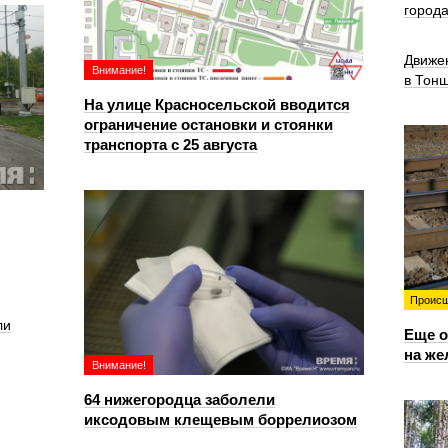
город
Движе
Внимание!
в Тон
На улице Красносельской вводится
ограничение остановки и стоянки
транспорта с 25 августа
Происш
ли
Еще о
на же
Внимание!
64 нижегородца заболели
иксодовым клещевым боррелиозом