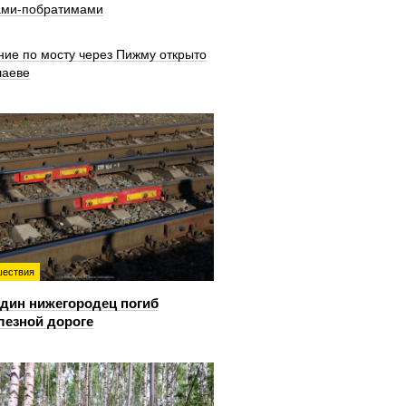
ами-побратимами
ние по мосту через Пижму открыто
шаеве
ествия
дин нижегородец погиб
лезной дороге