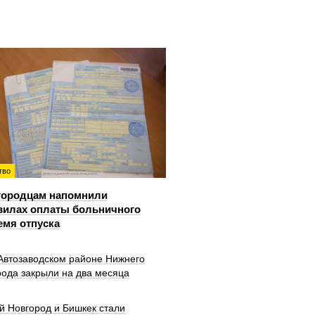
тво
городцам напомнили
вилах оплаты больничного
емя отпуска
 Автозаводском районе Нижнего
рода закрыли на два месяца
й Новгород и Бишкек стали