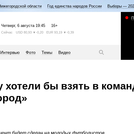
Нижегородской области
Год единства народов России
Выборы — 20
П
Четверг
, 6 августа
19:45
16+
Сейчас
USD
80,93
▼-0,20
EUR
93,19
▼-0,39
Интервью
Фото
Темы
Видео
 хотели бы взять в коман
ород»
кцент будет сделан на молодых футболистов.