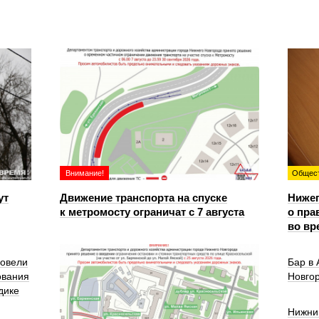
Внимание!
Общес
ут
Движение транспорта на спуске
Ниже
к метромосту ограничат с 7 августа
о пра
во вр
ровели
Бар в
ования
Новго
дике
Нижни