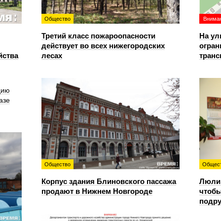
Общество
Вниман
Третий класс пожароопасности
На ул
действует во всех нижегородских
огран
йства
лесах
транс
цию
азе
Общество
Общес
Корпус здания Блиновского пассажа
Люлин
продают в Нижнем Новгороде
чтобы
подру