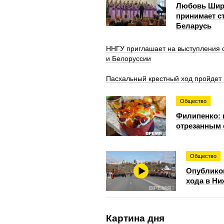
Любовь Широ
принимает с
Беларусь
ННГУ приглашает на выступления с
и Белоруссии
Пасхальный крестный ход пройдет 
Общество
Филипенко: 
отрезанным 
Общество
Опубликов
хода в Н
Картина дня