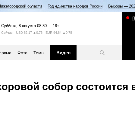
Нижегородской области
Год единства народов России
Выборы — 20
П
Суббота
, 8 августа
08:30
16+
Сейчас
USD
82,17
▲0,76
EUR
94,84
▲0,78
Видео
ервью
Фото
Темы
оровой собор состоится 