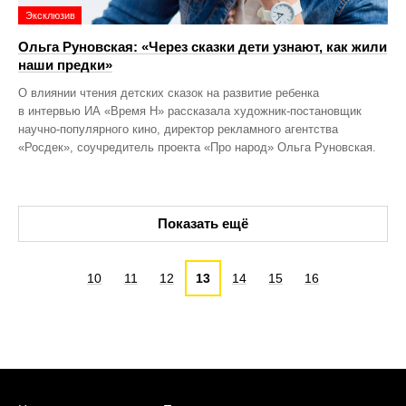
Эксклюзив
Ольга Руновская: «Через сказки дети узнают, как жили
наши предки»
О влиянии чтения детских сказок на развитие ребенка
в интервью ИА «Время Н» рассказала художник-постановщик
научно-популярного кино, директор рекламного агентства
«Росдек», соучредитель проекта «Про народ» Ольга Руновская.
Показать ещё
10
11
12
13
14
15
16